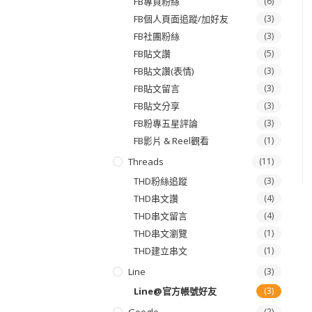
FB專頁粉絲
(6)
FB個人頁面追蹤/加好友
(3)
FB社團粉絲
(3)
FB貼文讚
(5)
FB貼文讚(表情)
(3)
FB貼文留言
(3)
FB貼文分享
(3)
FB粉專五星評論
(3)
FB影片 & Reel觀看
(1)
Threads
(11)
THD粉絲追蹤
(3)
THD串文讚
(4)
THD串文留言
(4)
THD串文瀏覽
(1)
THD建立串文
(1)
Line
(3)
Line@官方帳號好友
(3)
(2)