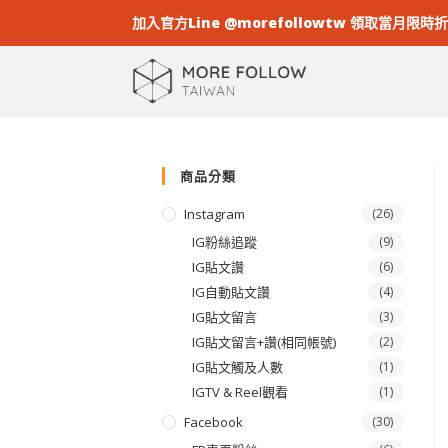
加入官方Line @morefollowtw 領取當月限時
商品分類
Instagram
(26)
IG粉絲追蹤
(9)
IG貼文讚
(6)
IG自動貼文讚
(4)
IG貼文留言
(3)
IG貼文留言+讚(相同帳號)
(2)
IG貼文觸及人數
(1)
IGTV & Reel觀看
(1)
Facebook
(30)