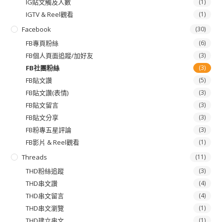
IG貼文觸及人數
(1)
IGTV & Reel觀看
(1)
Facebook
(30)
FB專頁粉絲
(6)
FB個人頁面追蹤/加好友
(3)
FB社團粉絲
(3)
FB貼文讚
(5)
FB貼文讚(表情)
(3)
FB貼文留言
(3)
FB貼文分享
(3)
FB粉專五星評論
(3)
FB影片 & Reel觀看
(1)
Threads
(11)
THD粉絲追蹤
(3)
THD串文讚
(4)
THD串文留言
(4)
THD串文瀏覽
(1)
THD建立串文
(1)