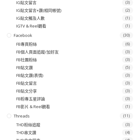
IG貼文留言
(3)
IG貼文留言+讚(相同帳號)
(2)
IG貼文觸及人數
(1)
IGTV & Reel觀看
(1)
Facebook
(30)
FB專頁粉絲
(6)
FB個人頁面追蹤/加好友
(3)
FB社團粉絲
(3)
FB貼文讚
(5)
FB貼文讚(表情)
(3)
FB貼文留言
(3)
FB貼文分享
(3)
FB粉專五星評論
(3)
FB影片 & Reel觀看
(1)
Threads
(11)
THD粉絲追蹤
(3)
THD串文讚
(4)