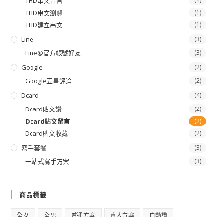
THD串文留言
(4)
THD串文瀏覽
(1)
THD建立串文
(1)
Line
(3)
Line@官方帳號好友
(3)
Google
(2)
Google五星評論
(2)
Dcard
(4)
Dcard貼文讚
(2)
Dcard貼文留言
(2)
Dcard貼文收藏
(2)
寫手套餐
(3)
一站式寫手方案
(3)
商品標籤
全女
全男
普通方案
真人方案
自動讚