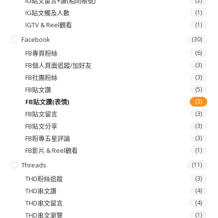
IG貼文留言+讚(相同帳號)
(2)
IG貼文觸及人數
(1)
IGTV & Reel觀看
(1)
Facebook
(30)
FB專頁粉絲
(6)
FB個人頁面追蹤/加好友
(3)
FB社團粉絲
(3)
FB貼文讚
(5)
FB貼文讚(表情)
(3)
FB貼文留言
(3)
FB貼文分享
(3)
FB粉專五星評論
(3)
FB影片 & Reel觀看
(1)
Threads
(11)
THD粉絲追蹤
(3)
THD串文讚
(4)
THD串文留言
(4)
THD串文瀏覽
(1)