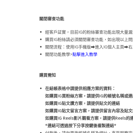
關閉審查功能
經客戶証實，目前IG的粉絲審查功能出現大量
購買IG粉絲請必須關閉審查功能，如出現以上
關閉流程：使用IG手機版⮕進入IG個人主頁⮕
關閉功能教學>
點擊進入教學
購買需知
在結帳表格中請提供相應方案的資料：
如購買IG買粉絲方案，請提供IG的帳號名稱或連
如購買IG貼文讚方案，請提供貼文的連結
如購買IG貼文留言方案，請提供留言內容及貼文
如購買IG Reels影片觀看方案，請提供Reels的
*連結可透過按下分享按鍵後複製連結*
付款後，請勿更改帳號名稱及網址，直至服務完