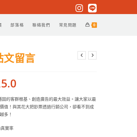
價
部落格
聯絡我們
常見問題
0
貼文留言
5.0
助客戶打造穩固的客群根基、創造廣告的最大效益。讓大家以最
價值！與其花大把鈔票透過行銷公司，卻看不到成
越多！
動真實率