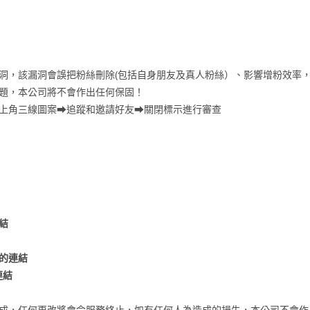
漏洞，該漏洞會誤把粉絲刪除(包括自身朋友及真人粉絲）、影響增粉效率
問題，本公司將不會作出任何保固！
右上角三線圖案⮕追蹤和邀請好友⮕關閉標示進行審查
結
的連結
連結
成，任何更改將會令服務終止，如有任何人為造成的損失，本公司不會作