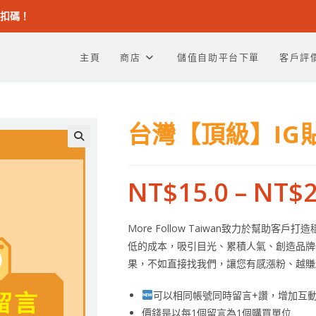
折扣碼！
主頁
商店
儲值自助平台下單
客戶評
台灣【頂級】IG
NT$
15.0
–
NT$
2
More Follow Taiwan致力於幫
低的成本，吸引目光、累積人氣、創造品牌
果，不如直接找我們，讓您有感漲粉、越賺
可以相同帳號同時留言+讚，增加互
價錢是以每1個留言為1個購買單位