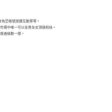
將會為您帳號按讚互動等等。
灣市場中唯一可以全男全女頂級粉絲。
跟普通級數一樣。