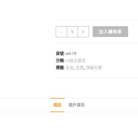
加入購物車
-
+
貨號:
ad-19
分類:
IG貼文留言
標籤:
全女
,
全男
,
頂級方案
描述
額外資訊