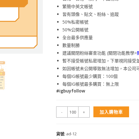
繁簡中英文帳號
皆有頭像、貼文、粉絲、追蹤
50%私密帳號
50%公開帳號
全台最多供應量
數量制勝
建議關閉粉絲審查功能 (關閉功能教學>
暫不接受帳號私密增加，下單視同接受
如因帳號未公開導致無法增加，本公司
每個IG帳號最少購買：100個
每個IG帳號最多購買：無上限
#igbuyfollow
加入購物車
-
+
貨號:
ad-12