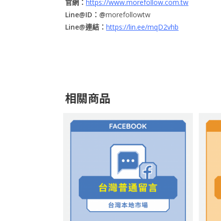
官網：
https://www.morefollow.com.tw
Line@ID：@
morefollowtw
Line@連結：
https://lin.ee/mqD2vhb
相關商品