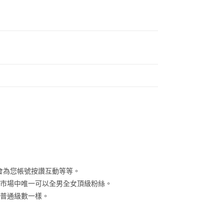
將會為您帳號按讚互動等等。
灣市場中唯一可以全男全女頂級粉絲。
跟普通級數一樣。