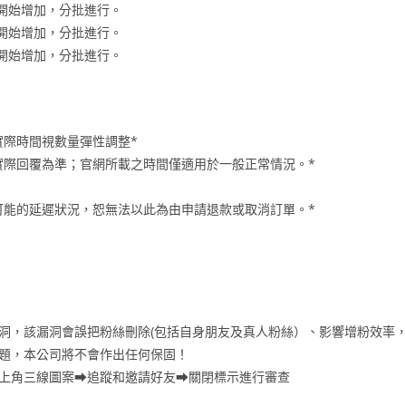
時內開始增加，分批進行。
時內開始增加，分批進行。
時內開始增加，分批進行。
實際時間視數量彈性調整*
服實際回覆為準；官網所載之時間僅適用於一般正常情況。*
可能的延遲狀況，恕無法以此為由申請退款或取消訂單。*
漏洞，該漏洞會誤把粉絲刪除(包括自身朋友及真人粉絲）、影響增粉效率
問題，本公司將不會作出任何保固！
右上角三線圖案⮕追蹤和邀請好友⮕關閉標示進行審查