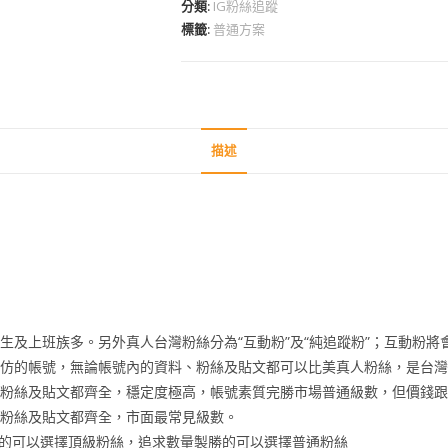
分類:
IG粉絲追蹤
標籤:
普通方案
描述
生及上班族多。另外真人台灣粉絲分為“互動粉”及“純追蹤粉”；互動粉
高仿的帳號，無論帳號內的資料、粉絲及貼文都可以比美真人粉絲，是台
、粉絲及貼文都齊全，穩定度極高，帳號素質完勝市場普通級數，但價錢
、粉絲及貼文都齊全，市面最常見級數。
的可以選擇頂級粉絲，追求數量製勝的可以選擇普通粉絲