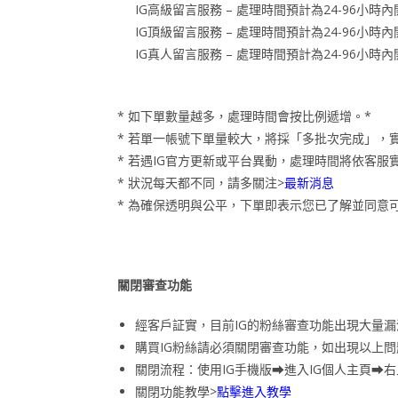
IG高級留言服務 – 處理時間預計為24-96小
IG頂級留言服務 – 處理時間預計為24-96小
IG真人留言服務 – 處理時間預計為24-96小
* 如下單數量越多，處理時間會按比例遞增。*
* 若單一帳號下單量較大，將採「多批次完成」，
* 若遇IG官方更新或平台異動，處理時間將依客
* 狀況每天都不同，請多關注>
最新消息
* 為確保透明與公平，下單即表示您已了解並同意
關閉審查功能
經客戶証實，目前IG的粉絲審查功能出現大量
購買IG粉絲請必須關閉審查功能，如出現以上
關閉流程：使用IG手機版⮕進入IG個人主頁⮕
關閉功能教學>
點擊進入教學