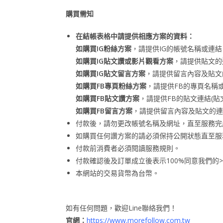
購買需知
在結帳表格中請提供相應方案的資料：
如購買IG粉絲方案
，請提供IG的帳號名稱或連結
如購買IG貼文讚或影片觀看方案
，請提供貼文的連
如購買IG貼文留言方案
，請提供留言內容及貼文的
如購買FB專頁粉絲方案
，請提供FB的專頁名稱
如購買FB貼文讚方案
，請提供FB的貼文連結(貼
如購買FB留言方案
，請提供留言內容及貼文的連
付款後，請勿更改帳號名稱及網址，直至服務完
如購買任何讚方案的請必須保持公開狀態直至服
付款前消費者必須閱讀服務規則。
付款確認後及訂單成立後表示100%同意我們的>
本網站的交易貨幣為台幣。
如有任何問題，歡迎Line聯絡我們！
官網：
https://www.morefollow.com.tw