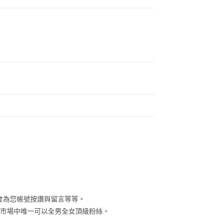
將會為您帳號按讚與留言等等。
灣市場中唯一可以全男全女頂級粉絲。