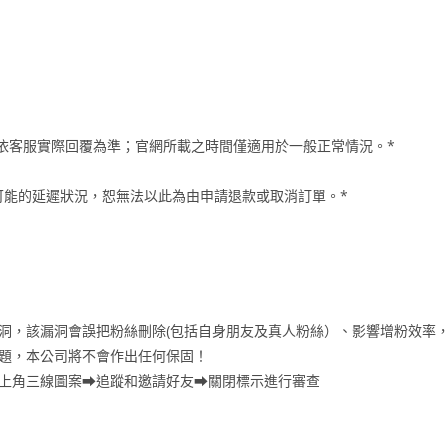
時間將依客服實際回覆為準；官網所載之時間僅適用於一般正常情況。*
可能的延遲狀況，恕無法以此為由申請退款或取消訂單。*
漏洞，該漏洞會誤把粉絲刪除(包括自身朋友及真人粉絲）、影響增粉效率
問題，本公司將不會作出任何保固！
右上角三線圖案⮕追蹤和邀請好友⮕關閉標示進行審查