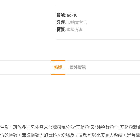
貨號:
ad-40
分類:
FB貼文留言
標籤:
頂級方案
描述
額外資訊
生及上班族多。另外真人台灣粉絲分為“互動粉”及“純追蹤粉”；互動粉
高仿的帳號，無論帳號內的資料、粉絲及貼文都可以比美真人粉絲，是台