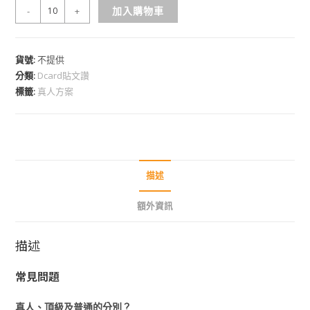
加入購物車
-
+
貨號:
不提供
分類:
Dcard貼文讚
標籤:
真人方案
描述
額外資訊
描述
常見問題
真人、頂級及普通的分別？