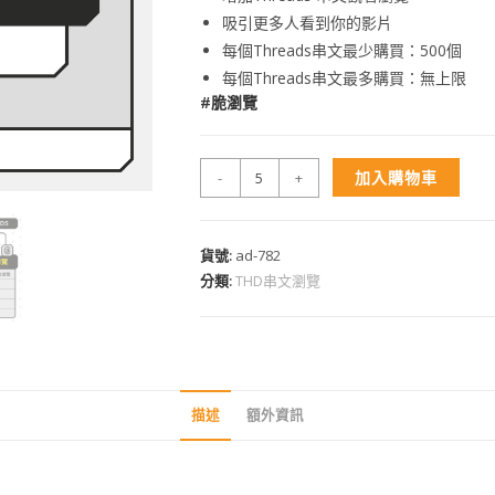
吸引更多人看到你的影片
每個Threads串文最少購買：500個
每個Threads串文最多購買：無上限
#脆瀏覽
加入購物車
-
+
貨號:
ad-782
分類:
THD串文瀏覽
描述
額外資訊