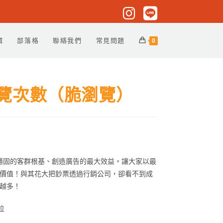
價
部落格
聯絡我們
常見問題
0
 瀏覽次數（脆瀏覽）
助客戶打造穩固的客群根基、創造廣告的最大效益。讓大家以最
價值！與其花大把鈔票透過行銷公司，卻看不到成
越多！
位