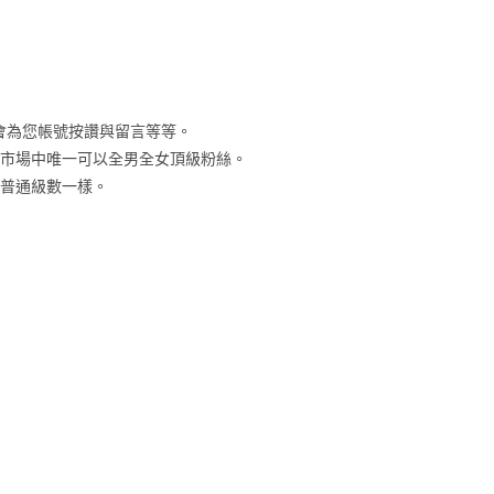
將會為您帳號按讚與留言等等。
灣市場中唯一可以全男全女頂級粉絲。
跟普通級數一樣。