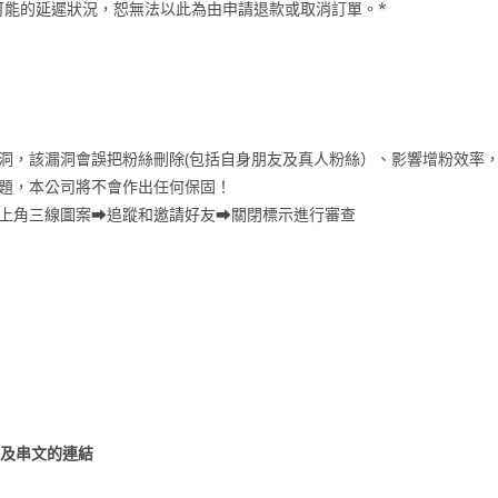
可能的延遲狀況，恕無法以此為由申請退款或取消訂單。*
漏洞，該漏洞會誤把粉絲刪除(包括自身朋友及真人粉絲）、影響增粉效率
問題，本公司將不會作出任何保固！
右上角三線圖案⮕追蹤和邀請好友⮕關閉標示進行審查
容及串文的連結