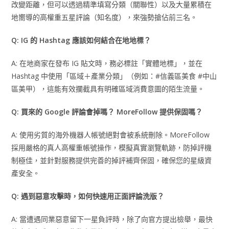
改變距離，但可以透過精準填寫分類（關聯性）以及大量累積在
地嚮導的高權重五星評論（知名度），來強勢搶佔前三名。
Q: IG 的 Hashtag 應該如何結合在地地標？
A: 在地商家在發布 IG 貼文時，務必標註「實體地標」，並在
Hashtag 中使用「區域＋產業分類」（例如：#信義區美食 #中山
區美甲），這能有效攔截具有明確區域消費意圖的陌生流量。
Q: 買來的 Google 評論會掉嗎？ MoreFollow 提供保固嗎？
A: 使用劣質的海外機器人帳號絕對會被系統刪除。MoreFollow
採用嚴格的真人高權重帳號操作，模擬真實瀏覽軌跡，防掉評機
制極佳，並針對服務提供完善的掉評補齊保固，確保您的星級資
產安全。
Q: 遇到惡意攻擊時，如何快速用正面評論洗版？
A: 當遭遇同業惡意留下一星負評時，除了向官方提出檢舉，最快