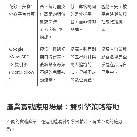
花錢上美食/
高。每月需支
低。顧客認同
極低。完全被
外送平台首頁
付高昂的版位
的是外送平
平台演算法與
費或高達
台，而非你的
抽成政策綁
30% 的訂單
品牌。
架。
抽成。
Google
極低。透過初
極高。數百則
極高。流量與
Maps SEO +
期口碑建置，
的五星好評與
顧客名單完全
IG 雙引擎
後續帶來源源
萬人追蹤的
掌握在品牌自
(MoreFollow
不絕的免費被
IG，是帶不走
己手中。
)
動流量。
的數位資產。
產業實戰應用場景：雙引擎策略落地
不同的實體產業，在運用這套雙引擎飛輪時，有著不同的施力
點。