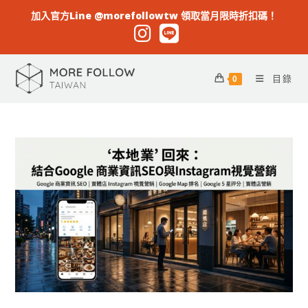
加入官方Line @morefollowtw 領取當月限時折扣碼！
目錄
0