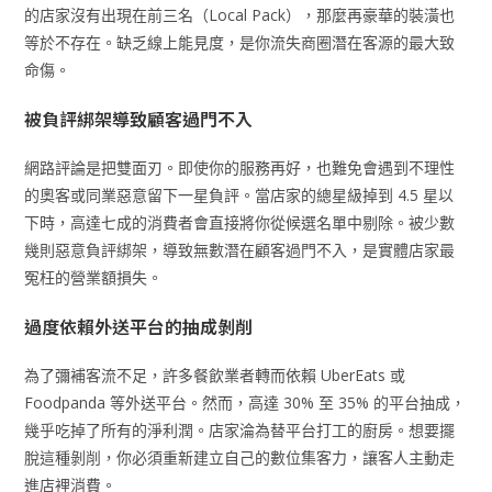
的店家沒有出現在前三名（Local Pack），那麼再豪華的裝潢也
等於不存在。缺乏線上能見度，是你流失商圈潛在客源的最大致
命傷。
被負評綁架導致顧客過門不入
網路評論是把雙面刃。即使你的服務再好，也難免會遇到不理性
的奧客或同業惡意留下一星負評。當店家的總星級掉到 4.5 星以
下時，高達七成的消費者會直接將你從候選名單中剔除。被少數
幾則惡意負評綁架，導致無數潛在顧客過門不入，是實體店家最
冤枉的營業額損失。
過度依賴外送平台的抽成剝削
為了彌補客流不足，許多餐飲業者轉而依賴 UberEats 或
Foodpanda 等外送平台。然而，高達 30% 至 35% 的平台抽成，
幾乎吃掉了所有的淨利潤。店家淪為替平台打工的廚房。想要擺
脫這種剝削，你必須重新建立自己的數位集客力，讓客人主動走
進店裡消費。