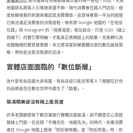
家檔案SEO
是你獲取在地被動搜尋流量的唯一途徑。然而，光靠
地圖排名將客人引導過來還不夠，現代消費者在踏入門店前，極
度依賴視覺的刺激來確認其消費價值。這意味著單一平台的經營
已無法滿足消費者的決策旅程。唯有將 Google 地圖的「在地信
任感」與 Instagram 的「視覺渴望」相互結合，打造 O2O（線上
到線下）的雙引擎飛輪，才能真正將網路上的點擊，完美轉化為
收銀機裡的實質營業額。本文將深度拆解實體店家的數位破局策
略，帶你走出客流焦慮的泥淖。
實體店面面臨的「數位斷層」
為什麼有些店面大排長龍，有些店卻只能苦等客人？關鍵在於你
的品牌是否在數位世界中產生了「斷層」。
裝潢精美卻沒有線上能見度
許多老闆願意砸下數百萬進行實體店面裝潢，卻不願意花心思經
營線上門面。在這個「手機先吃、地圖先決」的時代，如果消費
者在 Google 地圖上搜尋「附近咖啡廳」或「附近剪髮」時，你