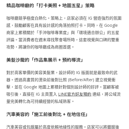
精品咖啡廳的「打卡美照 + 地圖五星」策略
咖啡廳競爭極度白熱化。策略上，店家必須在 IG 營造強烈的氛圍
感，鼓勵顧客在具有設計感的角落拍照打卡。同時，在 Google
商家上累積關於「手沖咖啡專業度」與「環境適合辦公」的五星
評論。當消費者在週末尋找聚會場所時，這套視覺與口碑的雙重
攻勢，將讓你的咖啡廳成為商圈首選。
美髮沙龍的「作品集展示 + 預約導流」
對於高客單價的美容美髮業，設計師的 IG 版面就是最致命的武
器。透過高畫質的燙染前後對比照 (Before/After) 建立視覺衝
擊，並在 Google 地圖上累積針對個別設計師的好評。當顧客被
吸引後，直接在 IG 主頁置入
LINE官方好友預約
連結，將公域流
量完美轉化為可持續經營的私域熟客。
汽車美容的「施工前後對比 + 在地信任」
汽車美容或包膜屬於高度依賴地緣性的服務。店家可以將鍍膜後