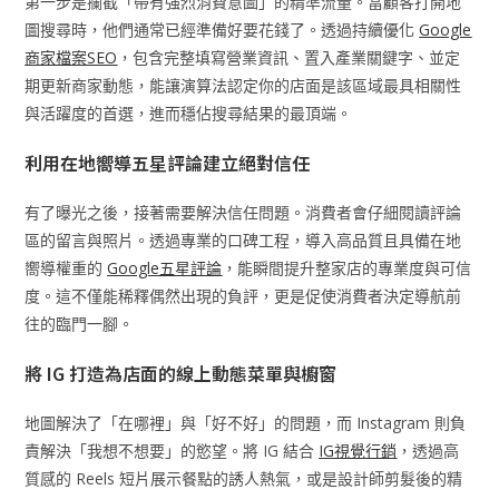
第一步是攔截「帶有強烈消費意圖」的精準流量。當顧客打開地
圖搜尋時，他們通常已經準備好要花錢了。透過持續優化
Google
商家檔案SEO
，包含完整填寫營業資訊、置入產業關鍵字、並定
期更新商家動態，能讓演算法認定你的店面是該區域最具相關性
與活躍度的首選，進而穩佔搜尋結果的最頂端。
利用在地嚮導五星評論建立絕對信任
有了曝光之後，接著需要解決信任問題。消費者會仔細閱讀評論
區的留言與照片。透過專業的口碑工程，導入高品質且具備在地
嚮導權重的
Google五星評論
，能瞬間提升整家店的專業度與可信
度。這不僅能稀釋偶然出現的負評，更是促使消費者決定導航前
往的臨門一腳。
將 IG 打造為店面的線上動態菜單與櫥窗
地圖解決了「在哪裡」與「好不好」的問題，而 Instagram 則負
責解決「我想不想要」的慾望。將 IG 結合
IG視覺行銷
，透過高
質感的 Reels 短片展示餐點的誘人熱氣，或是設計師剪髮後的精