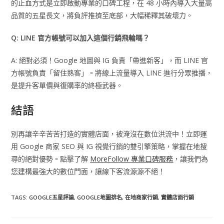
的止血方式是立即啟動專業的口碑工程，在 48 小時內導入大量高
品質的五星長文，將負評推擠至底部，大幅稀釋其破壞力。
Q: LINE 官方帳號可以加入這個行銷飛輪嗎？
A: 絕對必須！Google 地圖與 IG 負責「帶進新客」，而 LINE 官
方帳號負責「留住熟客」。將線上流量導入 LINE 進行分眾推播，
是提升客單價與復購率的終極武器。
結語
別再讓辛辛苦苦打造的實體店面，被淹沒在數位洪流中！立即運
用 Google 商家 SEO 與 IG 視覺行銷的雙引擎策略，掌握在地搜
尋的絕對優勢。點擊了解
MoreFollow 專業口碑服務
，讓我們為
您建構最強大的數位門面，讓線下客流源源不絕！
TAGS
:
GOOGLE五星評論
,
GOOGLE地圖排名
,
在地商家行銷
,
實體店面行銷