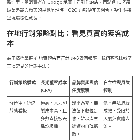
緻造型。當消費者在 Google 地圖上看到你的店，再點進 IG 看到
破萬追蹤與精美的視覺呈現時，O2O 飛輪便完美閉合，轉化率將
呈現爆發性成長。
在地行銷策略對比：看見真實的獲客成
本
為了精準掌握
在地實體店面行銷
的投資回報率，我們客觀比較了
三種常見的行銷手法：
行銷策略模式
長期獲客成本
品牌資產與信
自主性與風險
(CPA)
任度累積
控制
發傳單 / 傳統
極高。人力印
幾乎為零。無
低。無法追蹤
靜態看板
製成本高，且
法留下數位足
成效，受限於
多數直接被丟
跡，難以產生
天氣與實體人
進垃圾桶。
後續的口碑擴
流。
散。