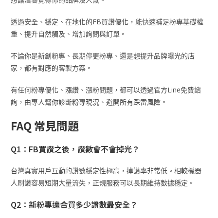
透過安全、穩定、在地化的FB買讚優化，能快速補足粉專基礎權
重、提升自然觸及、增加詢問與訂單。
不論你是新創粉專、長期停更粉專、還是想提升品牌曝光的店
家，都有對應的客製方案。
有任何粉專優化、漲讚、漲粉問題，都可以透過官方Line免費諮
詢，由專人幫你診斷粉專現況、避開所有踩雷風險。
FAQ 常見問題
Q1：FB買讚之後，讚數會不會掉光？
台灣真實用戶互動的讚數穩定性極高，掉讚率非常低。相較機器
人刷讚容易短期大量流失，正規服務可以長期維持數據穩定。
Q2：新粉專適合買多少讚數最安全？