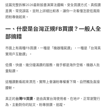
這篇完整拆解2026最新臉書演算法邏輯、安全買讚方式、真假讚
差異、常見誤區，並附上詳細比較表，讓你一次看懂怎麼低風險
把粉專做起來。
一、什麼是台灣正規FB買讚？一般人全
部搞錯
市面上有兩種FB買讚，一種是「機器殭屍讚」，一種是「台灣真
實用戶互動讚」。
低價、快速、幾分鐘滿讚的服務，幾乎都是海外空帳、機器人批
量點讚。
這種讚數看起來漂亮，實際上會讓粉專權重下降、自然觸及直接
腰斬。
真正的
台灣FB買讚
，是由真實台灣使用者、在地IP、正常瀏覽行
為，主動對你的貼文、粉專按讚、追蹤。