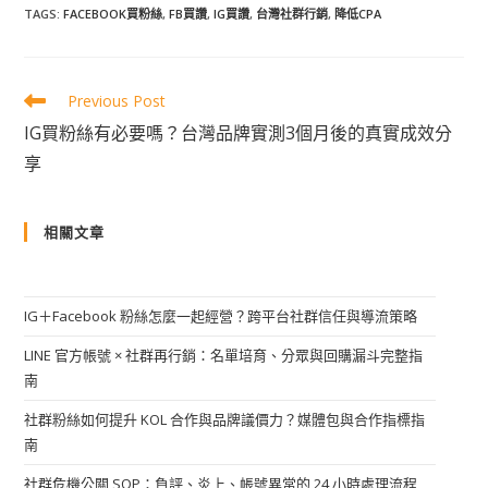
TAGS
:
FACEBOOK買粉絲
,
FB買讚
,
IG買讚
,
台灣社群行銷
,
降低CPA
Previous Post
IG買粉絲有必要嗎？台灣品牌實測3個月後的真實成效分
享
相關文章
IG＋Facebook 粉絲怎麼一起經營？跨平台社群信任與導流策略
LINE 官方帳號 × 社群再行銷：名單培育、分眾與回購漏斗完整指
南
社群粉絲如何提升 KOL 合作與品牌議價力？媒體包與合作指標指
南
社群危機公關 SOP：負評、炎上、帳號異常的 24 小時處理流程