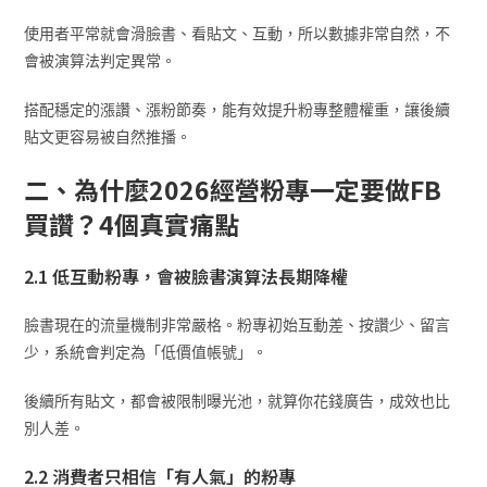
使用者平常就會滑臉書、看貼文、互動，所以數據非常自然，不
會被演算法判定異常。
搭配穩定的漲讚、漲粉節奏，能有效提升粉專整體權重，讓後續
貼文更容易被自然推播。
二、為什麼2026經營粉專一定要做FB
買讚？4個真實痛點
2.1 低互動粉專，會被臉書演算法長期降權
臉書現在的流量機制非常嚴格。粉專初始互動差、按讚少、留言
少，系統會判定為「低價值帳號」。
後續所有貼文，都會被限制曝光池，就算你花錢廣告，成效也比
別人差。
2.2 消費者只相信「有人氣」的粉專