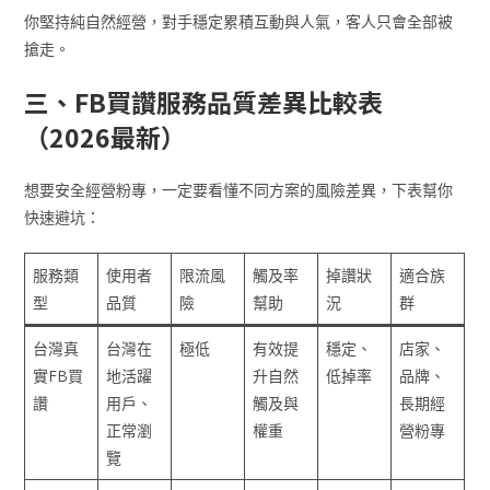
你堅持純自然經營，對手穩定累積互動與人氣，客人只會全部被
搶走。
三、FB買讚服務品質差異比較表
（2026最新）
想要安全經營粉專，一定要看懂不同方案的風險差異，下表幫你
快速避坑：
服務類
使用者
限流風
觸及率
掉讚狀
適合族
型
品質
險
幫助
況
群
台灣真
台灣在
極低
有效提
穩定、
店家、
實FB買
地活躍
升自然
低掉率
品牌、
讚
用戶、
觸及與
長期經
正常瀏
權重
營粉專
覽