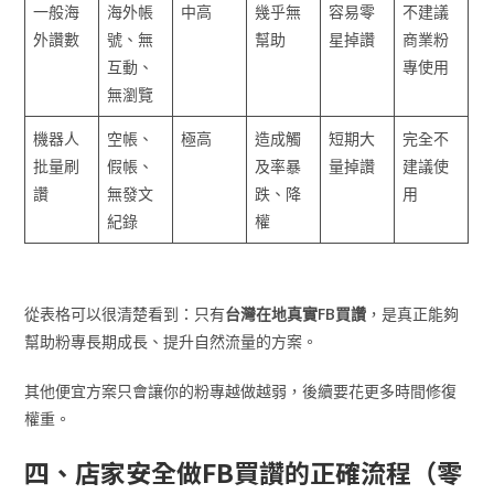
一般海
海外帳
中高
幾乎無
容易零
不建議
外讚數
號、無
幫助
星掉讚
商業粉
互動、
專使用
無瀏覽
機器人
空帳、
極高
造成觸
短期大
完全不
批量刷
假帳、
及率暴
量掉讚
建議使
讚
無發文
跌、降
用
紀錄
權
從表格可以很清楚看到：只有
台灣在地真實FB買讚
，是真正能夠
幫助粉專長期成長、提升自然流量的方案。
其他便宜方案只會讓你的粉專越做越弱，後續要花更多時間修復
權重。
四、店家安全做FB買讚的正確流程（零