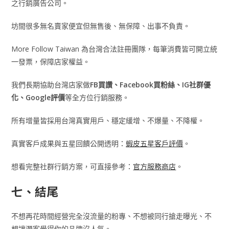
之行銷廣告公司。
坊間很多無名賣家便宜但無售後、無保障、出事不負責。
More Follow Taiwan 為台灣合法註冊團隊，每筆消費皆可開立統
一發票，保障店家權益。
我們長期協助台灣店家做
FB買讚、Facebook買粉絲、IG社群優
化、Google評價
等全方位行銷服務。
所有增量皆採用台灣真實用戶、穩定緩增、不爆量、不降權。
真實客戶成果與五星回饋公開透明：
蝦皮五星客戶評價
。
想看完整社群行銷方案，可直接參考：
官方服務商店
。
七、結尾
不想再花時間經營完全沒流量的粉專、不想被同行搶走曝光、不
想讓潛客覺得你的品牌沒人氣。